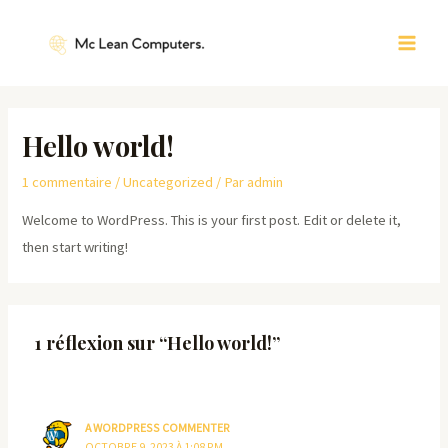
Aller
MAIN
au
MEN
contenu
Hello world!
1 commentaire
/
Uncategorized
/ Par
admin
Welcome to WordPress. This is your first post. Edit or delete it,
then start writing!
1 réflexion sur “Hello world!”
A WORDPRESS COMMENTER
OCTOBRE 9, 2023 À 1:08 PM